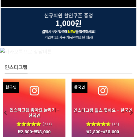
신규회원 할인쿠폰 증정
1,000원
결제시 쿠폰 입력에
NEW
를 입력하세요!
가입후 1회사용 가능(전체회원 대상)
인스타그램
한국인
한국인
인스타그램 좋아요 늘리기 –
인스타그램 릴스 좋아요 – 한국인
한국인
(211)
(15)
₩
2,800
~
₩
38,000
₩
2,800
~
₩
38,000
5 중에서
5 중에서
4.94
로
4.70
로