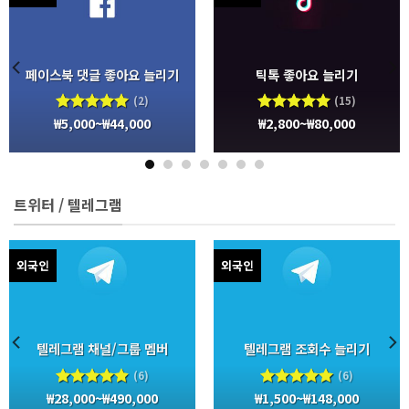
페이스북 댓글 좋아요 늘리기
틱톡 좋아요 늘리기
(2)
(15)
₩
5,000
~
₩
44,000
₩
2,800
~
₩
80,000
5 중에서
5 중에서
5.00
로
5.00
로
평가됨
평가됨
트위터 / 텔레그램
외국인
외국인
텔레그램 채널/그룹 멤버
텔레그램 조회수 늘리기
(6)
(6)
₩
28,000
~
₩
490,000
₩
1,500
~
₩
148,000
5 중에서
5 중에서