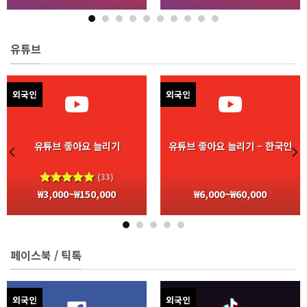
평가됨
평가됨
유튜브
외국인
외국인
유튜브 좋아요 늘리기
유튜브 좋아요 늘리기 – 한국인
(33)
₩
3,000
~
₩
150,000
₩
6,000
~
₩
60,000
5 중에서
4.98
로
평가됨
페이스북 / 틱톡
외국인
외국인