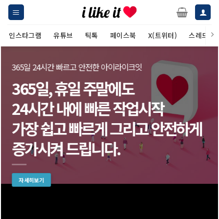
Skip
to
content
인스타그램
유튜브
틱톡
페이스북
X(트위터)
스레드
365일 24시간 빠르고 안전한 아이라이크잇
365일, 휴일 주말에도
24시간 내에
빠른 작업시작
가장 쉽고 빠르게 그리고 안전하게
증가시켜 드립니다.
자세히보기