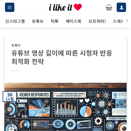
Skip
to
content
인스타그램
유튜브
틱톡
페이스북
X(트위터)
스레드
유튜브
유튜브 영상 길이에 따른 시청자 반응
최적화 전략
30
11월