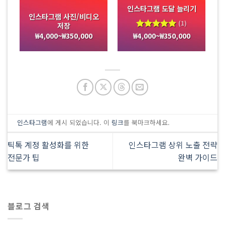
인스타그램 도달 늘리기
인스타그램 사진/비디오
(1)
저장
₩
4,000
~
₩
350,000
₩
4,000
~
₩
350,000
5 중에서
5.00
로
평가됨
인스타그램
에 게시 되었습니다. 이
링크
를 북마크하세요.
틱톡 계정 활성화를 위한
인스타그램 상위 노출 전략
전문가 팁
완벽 가이드
블로그 검색