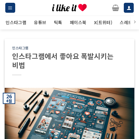
Skip
to
content
인스타그램
유튜브
틱톡
페이스북
X(트위터)
스레드
인스타그램
인스타그램에서 좋아요 폭발시키는
비법
26
4월