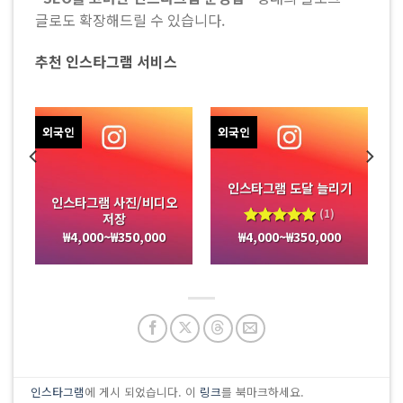
글로도 확장해드릴 수 있습니다.
추천 인스타그램 서비스
외국인
외국인
)
인스타그램 도달 늘리기
인스타그램 사진/비디오
(1)
저장
₩
4,000
~
₩
350,000
₩
4,000
~
₩
350,000
5 중에서
5.00
로
평가됨
인스타그램
에 게시 되었습니다. 이
링크
를 북마크하세요.