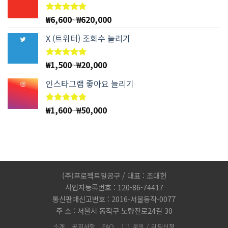
₩
6,600
~
₩
620,000
5 중에서
4.78
로
평가됨
X (트위터) 조회수 늘리기
₩
1,500
~
₩
20,000
5 중에서
5.00
로
평가됨
인스타그램 좋아요 늘리기
₩
1,600
~
₩
50,000
5 중에서
4.83
로
평가됨
(주)프로젝트일공구 / 대표 : 조대현
사업자등록번호 : 120-86-74417
통신판매신고번호 : 2016-서울동작-0077
주 소 : 서울시 동작구 노량진로24길 30
소개
공지사항
FAQ
1:1 문의 / 리필신청