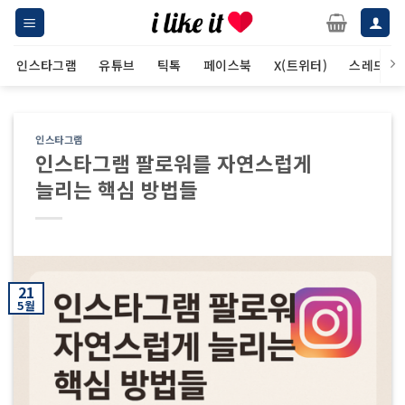
Skip
to
content
인스타그램
유튜브
틱톡
페이스북
X(트위터)
스레드
인스타그램
인스타그램 팔로워를 자연스럽게
늘리는 핵심 방법들
21
5월