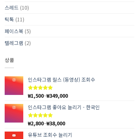
스레드
(10)
틱톡
(11)
페이스북
(5)
텔레그램
(2)
상품
인스타그램 릴스 (동영상) 조회수
₩
1,500
~
₩
349,000
5 중에서
4.97
로
평가됨
인스타그램 좋아요 늘리기 - 한국인
₩
2,800
~
₩
38,000
5 중에서
4.94
로
평가됨
유튜브 조회수 늘리기