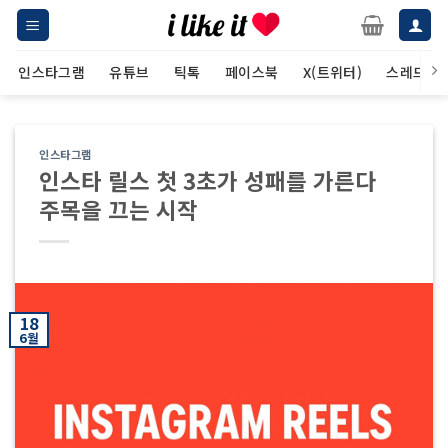
Skip
to
content
인스타그램
유튜브
틱톡
페이스북
X(트위터)
스레드
인스타그램
인스타 릴스 첫 3초가 성패를 가른다
주목을 끄는 시작
18
6월