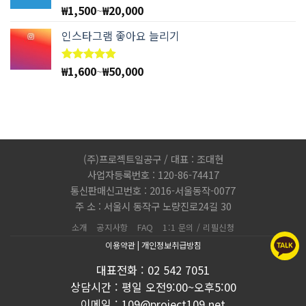
₩
1,500
~
₩
20,000
5 중에서
5.00
로
평가됨
인스타그램 좋아요 늘리기
₩
1,600
~
₩
50,000
5 중에서
4.83
로
평가됨
(주)프로젝트일공구 / 대표 : 조대현
사업자등록번호 : 120-86-74417
통신판매신고번호 : 2016-서울동작-0077
주 소 : 서울시 동작구 노량진로24길 30
소개
공지사항
FAQ
1:1 문의 / 리필신청
이용약관
|
개인정보취급방침
대표전화 : 02 542 7051
상담시간 : 평일 오전9:00~오후5:00
이메일 : 109@project109.net