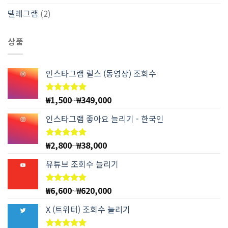
텔레그램
(2)
상품
인스타그램 릴스 (동영상) 조회수
₩
1,500
~
₩
349,000
5 중에서
4.97
로
평가됨
인스타그램 좋아요 늘리기 - 한국인
₩
2,800
~
₩
38,000
5 중에서
4.94
로
평가됨
유튜브 조회수 늘리기
₩
6,600
~
₩
620,000
5 중에서
4.78
로
평가됨
X (트위터) 조회수 늘리기