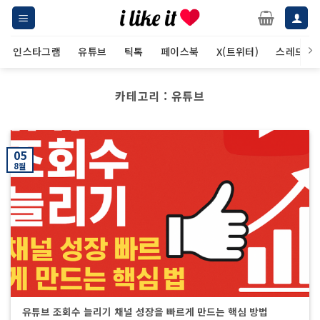
Skip
to
content
인스타그램
유튜브
틱톡
페이스북
X(트위터)
스레드
카테고리 :
유튜브
05
8월
유튜브 조회수 늘리기 채널 성장을 빠르게 만드는 핵심 방법