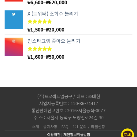
₩
6,600
~
₩
620,000
5 중에서
4.78
로
평가됨
X (트위터) 조회수 늘리기
₩
1,500
~
₩
20,000
5 중에서
5.00
로
평가됨
인스타그램 좋아요 늘리기
₩
1,600
~
₩
50,000
5 중에서
4.83
로
평가됨
(주)프로젝트일공구 / 대표 : 조대현
사업자등록번호 : 120-86-74417
통신판매신고번호 : 2016-서울동작-0077
주 소 : 서울시 동작구 노량진로24길 30
소개
공지사항
FAQ
1:1 문의 / 리필신청
이용약관
|
개인정보취급방침