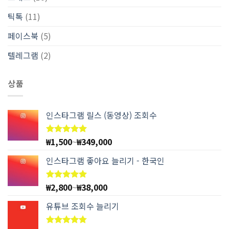
틱톡
(11)
페이스북
(5)
텔레그램
(2)
상품
인스타그램 릴스 (동영상) 조회수
₩
1,500
~
₩
349,000
5 중에서
4.97
로
평가됨
인스타그램 좋아요 늘리기 - 한국인
₩
2,800
~
₩
38,000
5 중에서
4.94
로
평가됨
유튜브 조회수 늘리기