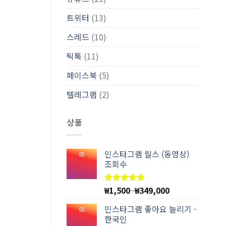
트위터
(13)
스레드
(10)
틱톡
(11)
페이스북
(5)
텔레그램
(2)
상품
인스타그램 릴스 (동영상)
조회수
₩
1,500
~
₩
349,000
5 중에서
4.97
로
평가됨
인스타그램 좋아요 늘리기 -
한국인