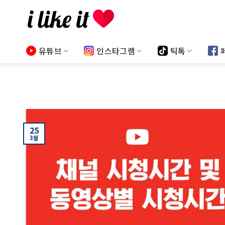
Skip
to
content
유튜브
인스타그램
틱톡
25
3월