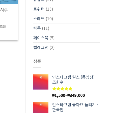
트위터
(13)
노하우
스레드
(10)
텐츠를
틱톡
(11)
페이스북
(5)
텔레그램
(2)
상품
인스타그램 릴스 (동영상)
조회수
₩
1,500
~
₩
349,000
5 중에서
4.97
로
평가됨
인스타그램 좋아요 늘리기 -
한국인