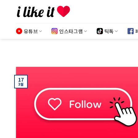
Skip
to
content
유튜브
인스타그램
틱톡
17
3월