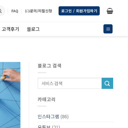
FAQ
1:1문의/리필신청
로그인 / 회원가입하기
고객후기
블로그
블로그 검색
카테고리
인스타그램
(86)
유튜브
(21)