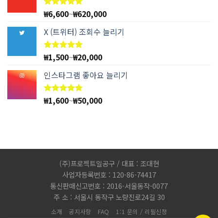
₩
6,600
~
₩
620,000
5 중에서
4.78
로
평가됨
X (트위터) 조회수 늘리기
₩
1,500
~
₩
20,000
5 중에서
5.00
로
평가됨
인스타그램 좋아요 늘리기
₩
1,600
~
₩
50,000
5 중에서
4.83
로
평가됨
(주)프로젝트일공구 / 대표 : 조대현
사업자등록번호 : 120-86-74417
통신판매신고번호 : 2016-서울동작-0077
주 소 : 서울시 동작구 노량진로24길 30
소개
공지사항
FAQ
1:1 문의 / 리필신청