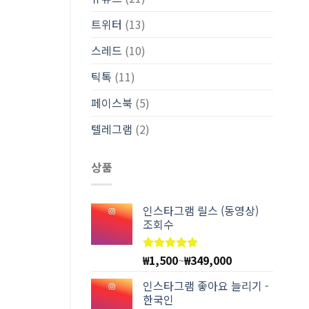
트위터
(13)
스레드
(10)
틱톡
(11)
페이스북
(5)
텔레그램
(2)
상품
인스타그램 릴스 (동영상)
조회수
₩
1,500
~
₩
349,000
5 중에서
4.97
로
평가됨
인스타그램 좋아요 늘리기 -
한국인