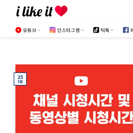
Skip
to
content
유튜브
인스타그램
틱톡
25
3월