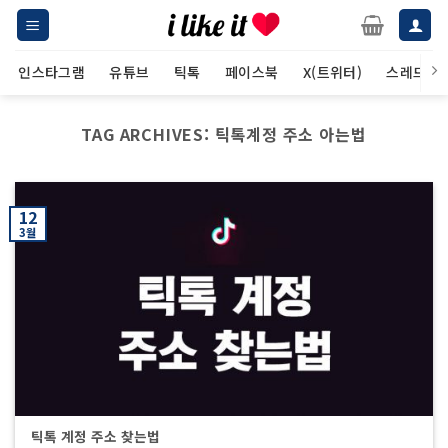
Skip
to
content
인스타그램
유튜브
틱톡
페이스북
X(트위터)
스레드
TAG ARCHIVES:
틱톡계정 주소 아는법
12
3월
틱톡 계정 주소 찾는법