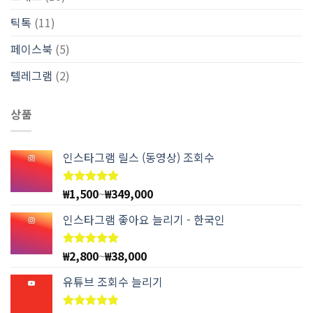
틱톡
(11)
페이스북
(5)
텔레그램
(2)
상품
인스타그램 릴스 (동영상) 조회수
₩
1,500
~
₩
349,000
5 중에서
4.97
로
평가됨
인스타그램 좋아요 늘리기 - 한국인
₩
2,800
~
₩
38,000
5 중에서
4.94
로
평가됨
유튜브 조회수 늘리기