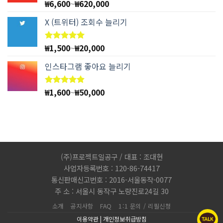
₩
6,600
~
₩
620,000
5 중에서
4.78
로
평가됨
X (트위터) 조회수 늘리기
₩
1,500
~
₩
20,000
5 중에서
5.00
로
평가됨
인스타그램 좋아요 늘리기
₩
1,600
~
₩
50,000
5 중에서
4.83
로
평가됨
(주)프로젝트일공구 / 대표 : 조대현
사업자등록번호 : 120-86-74417
통신판매신고번호 : 2016-서울동작-0077
주 소 : 서울시 동작구 노량진로24길 30
소개
공지사항
FAQ
1:1 문의 / 리필신청
이용약관
|
개인정보취급방침