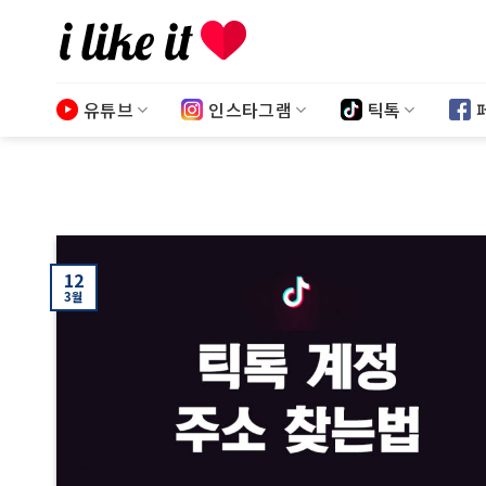
Skip
to
content
유튜브
인스타그램
틱톡
12
3월