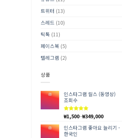
트위터
(13)
스레드
(10)
틱톡
(11)
페이스북
(5)
텔레그램
(2)
상품
인스타그램 릴스 (동영상)
조회수
₩
1,500
~
₩
349,000
5 중에서
4.97
로
평가됨
인스타그램 좋아요 늘리기 -
한국인