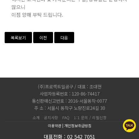
않으니
이점 양해 부탁 드립니다.
목록보기
이전
다음
(주)프로젝트일공구 / 대표 : 조대현
사업자등록번호 : 120-86-74417
통신판매신고번호 : 2016-서울동작-0077
주 소 : 서울시 동작구 노량진로24길 30
소개
공지사항
FAQ
1:1 문의 / 리필신청
이용약관
|
개인정보취급방침
대표전화 : 02 542 7051