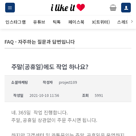
Skip
to
content
인스타그램
유튜브
틱톡
페이스북
X(트위터)
스레드
FAQ - 자주하는 질문과 답변입니다
주말(공휴일)에도 작업 하나요?
소셜마케팅
작성자
project109
작성일
2021-10-10 11:56
조회
5991
네. 365일 작업 진행합니다.
주말, 공휴일 상관없이 주문 주시면 됩니다.
하지만 고객센터 및 카톡문의는 주말, 공휴일은 운영하지