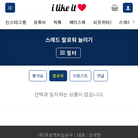
Skip
to
content
인스타그램
유튜브
틱톡
페이스북
X(트위터)
스레드
스레드 팔로워 늘리기
필터
좋아요
팔로워
리포스트
댓글
선택과 일치하는 상품이 없습니다.
(주)프로젝트일공구 / 대표 : 조대현