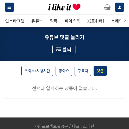
Skip
to
content
인스타그램
유튜브
틱톡
페이스북
X(트위터)
스레드
유튜브 댓글 늘리기
필터
조회수/시청시간
좋아요
구독자
댓글
선택과 일치하는 상품이 없습니다.
(주)프로젝트일공구 / 대표 : 조대현