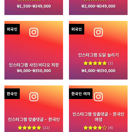
₩
1,500
~
₩
349,000
₩
2,000
~
₩
349,000
5 중에서
5 중에서
4.97
로
5.00
로
평가됨
평가됨
외국인
외국인
인스타그램 도달 늘리기
(1)
인스타그램 사진/비디오 저장
₩
4,000
~
₩
350,000
₩
4,000
~
₩
350,000
5 중에서
5.00
로
평가됨
한국인
한국인 여자
인스타그램 맞춤댓글 – 한국인
인스타그램 맞춤댓글 – 한국인
여성
(21)
(4)