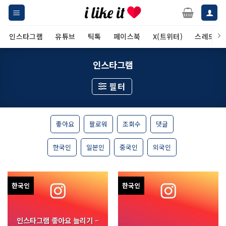
Skip
to
content
인스타그램
유튜브
틱톡
페이스북
X(트위터)
스레드
인스타그램
필터
좋아요
팔로워
조회수
댓글
한국인
일본인
중국인
외국인
한국인
한국인
인스타그램 좋아요 늘리기 –