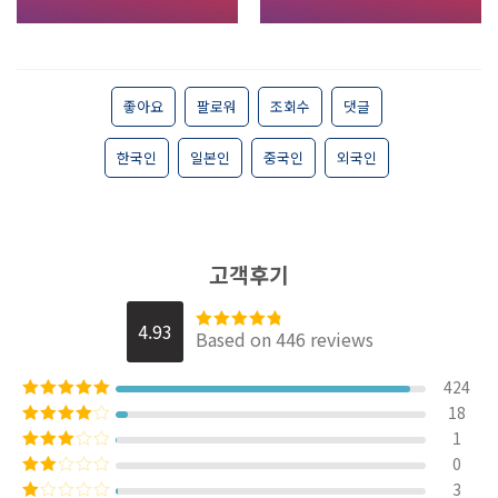
5.00
로
평가됨
좋아요
팔로워
조회수
댓글
한국인
일본인
중국인
외국인
고객후기
4.93
Based on 446 reviews
5 중에서
4.9282511210762
로
평가됨
424
18
5 중에서
5
로
평가됨
1
5 중에서
4
로
0
5
평가됨
중에서
3
5
3
로