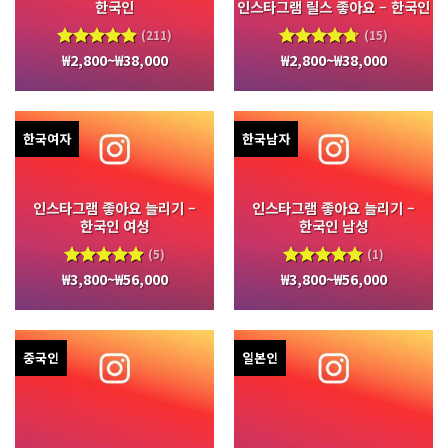
한국인
인스타그램 릴스 좋아요 – 한국인
(211)
(15)
₩
2,800
~
₩
38,000
₩
2,800
~
₩
38,000
5 중에서
5 중에서
4.94
로
4.70
로
평가됨
평가됨
한국여자
한국남자
인스타그램 좋아요 늘리기 –
인스타그램 좋아요 늘리기 –
한국인 여성
한국인 남성
(5)
(1)
₩
3,800
~
₩
56,000
₩
3,800
~
₩
56,000
5 중에서
5 중에서
5.00
로
5.00
로
평가됨
평가됨
중국인
일본인