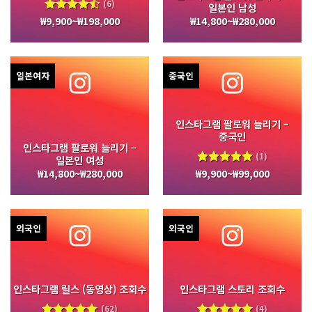
(6)
일본인 남성
₩
9,900
~
₩
198,000
₩
14,800
~
₩
280,000
5 중에서
4.50
로
평가됨
일본여자
중국인
인스타그램 팔로워 늘리기 –
중국인
인스타그램 팔로워 늘리기 –
(1)
일본인 여성
₩
14,800
~
₩
280,000
₩
9,900
~
₩
99,000
5 중에서
5.00
로
평가됨
외국인
외국인
인스타그램 릴스 (동영상) 조회수
인스타그램 스토리 조회수
(62)
(4)