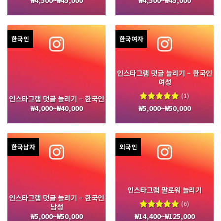
한국인
한국여자
인스타그램 댓글 늘리기 – 한국인
여성
(1)
인스타그램 댓글 늘리기 – 한국인
₩
4,000
~
₩
40,000
₩
5,000
~
₩
50,000
5 중에서
5.00
로
평가됨
한국남자
외국인
인스타그램 팔로워 늘리기
인스타그램 댓글 늘리기 – 한국인
(6)
남성
₩
5,000
~
₩
50,000
₩
14,400
~
₩
125,000
5 중에서