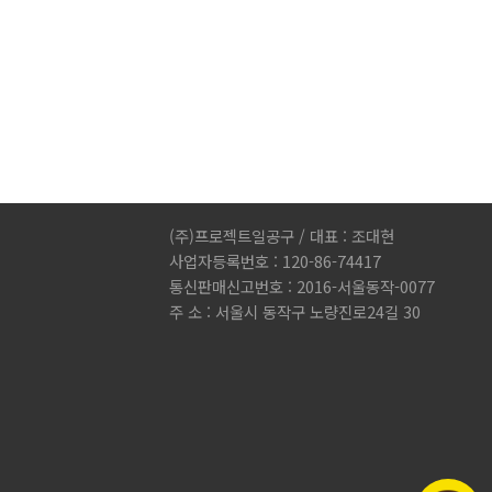
(주)프로젝트일공구 / 대표 : 조대현
사업자등록번호 : 120-86-74417
통신판매신고번호 : 2016-서울동작-0077
주 소 : 서울시 동작구 노량진로24길 30