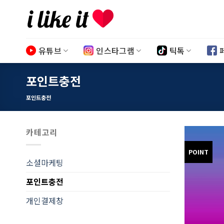
Skip
to
content
유튜브
인스타그램
틱톡
포인트충전
포인트충전
카테고리
POINT
소셜마케팅
포인트충전
개인결제창