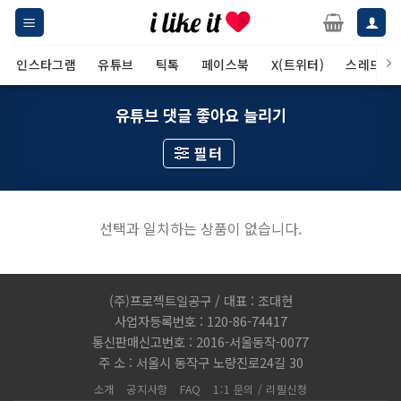
Skip
to
content
인스타그램
유튜브
틱톡
페이스북
X(트위터)
스레드
유튜브 댓글 좋아요 늘리기
필터
선택과 일치하는 상품이 없습니다.
(주)프로젝트일공구 / 대표 : 조대현
사업자등록번호 : 120-86-74417
통신판매신고번호 : 2016-서울동작-0077
주 소 : 서울시 동작구 노량진로24길 30
소개
공지사항
FAQ
1:1 문의 / 리필신청