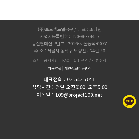
(주)프로젝트일공구 / 대표 : 조대현
사업자등록번호 : 120-86-74417
통신판매신고번호 : 2016-서울동작-0077
주 소 : 서울시 동작구 노량진로24길 30
소개
공지사항
FAQ
1:1 문의 / 리필신청
이용약관
|
개인정보취급방침
대표전화 : 02 542 7051
상담시간 : 평일 오전9:00~오후5:00
이메일 : 109@project109.net