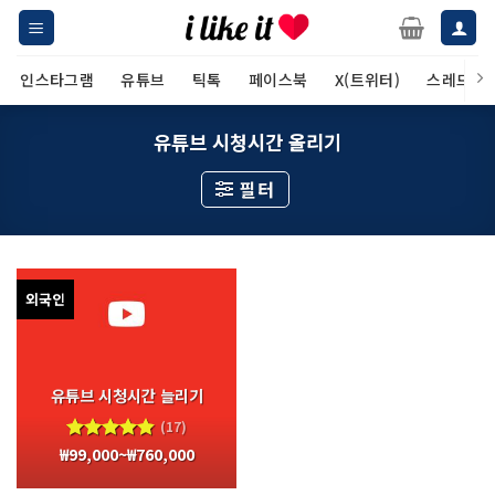
Skip
to
content
인스타그램
유튜브
틱톡
페이스북
X(트위터)
스레드
유튜브 시청시간 올리기
필터
외국인
유튜브 시청시간 늘리기
(17)
₩
99,000
~
₩
760,000
5 중에서
4.83
로
평가됨