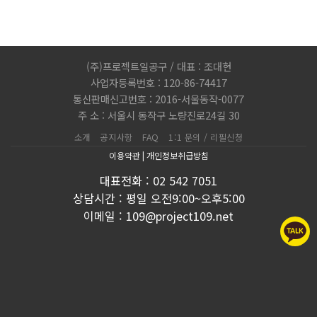
(주)프로젝트일공구 / 대표 : 조대현
사업자등록번호 : 120-86-74417
통신판매신고번호 : 2016-서울동작-0077
주 소 : 서울시 동작구 노량진로24길 30
소개
공지사항
FAQ
1:1 문의 / 리필신청
이용약관
|
개인정보취급방침
대표전화 : 02 542 7051
상담시간 : 평일 오전9:00~오후5:00
이메일 : 109@project109.net