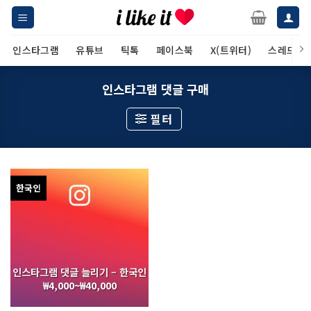
Skip
to
content
인스타그램
유튜브
틱톡
페이스북
X(트위터)
스레드
인스타그램 댓글 구매
필터
한국인
인스타그램 댓글 늘리기 – 한국인
₩
4,000
~
₩
40,000