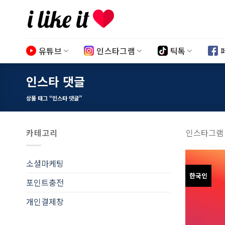
Skip
to
content
유튜브
인스타그램
틱톡
인스타 댓글
상품 태그 “인스타 댓글”
카테고리
인스타그램 
소셜마케팅
한국인
포인트충전
개인결제창