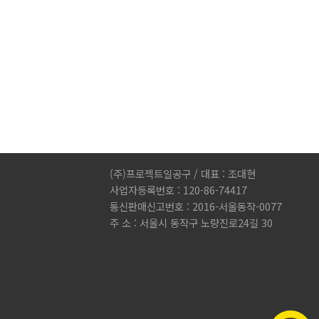
(주)프로젝트일공구 / 대표 : 조대현
사업자등록번호 : 120-86-74417
통신판매신고번호 : 2016-서울동작-0077
주 소 : 서울시 동작구 노량진로24길 30