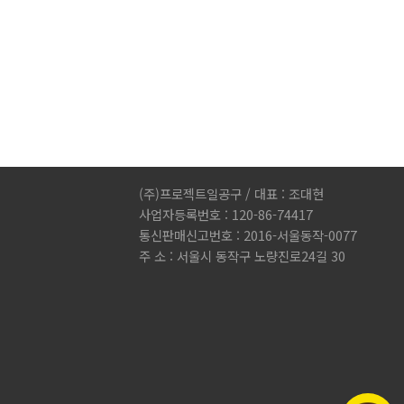
(주)프로젝트일공구 / 대표 : 조대현
사업자등록번호 : 120-86-74417
통신판매신고번호 : 2016-서울동작-0077
주 소 : 서울시 동작구 노량진로24길 30