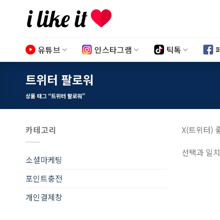
Skip
to
content
유튜브
인스타그램
틱톡
트위터 팔로워
상품 태그 “트위터 팔로워”
카테고리
X(트위터)
선택과 일치
소셜마케팅
포인트충전
개인결제창