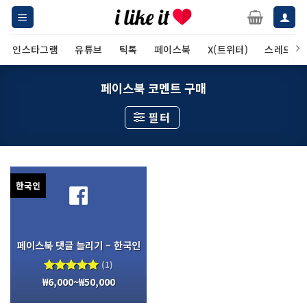
Skip
to
content
인스타그램
유튜브
틱톡
페이스북
X(트위터)
스레드
페이스북 코멘트 구매
필터
한국인
페이스북 댓글 늘리기 – 한국인
(1)
₩
6,000
~
₩
50,000
5 중에서
5.00
로
평가됨