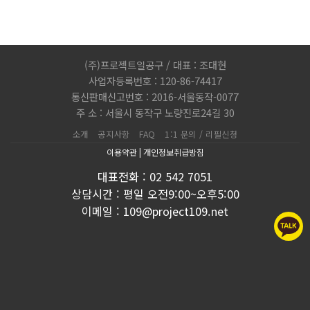
(주)프로젝트일공구 / 대표 : 조대현
사업자등록번호 : 120-86-74417
통신판매신고번호 : 2016-서울동작-0077
주 소 : 서울시 동작구 노량진로24길 30
소개
공지사항
FAQ
1:1 문의 / 리필신청
이용약관
|
개인정보취급방침
대표전화 : 02 542 7051
상담시간 : 평일 오전9:00~오후5:00
이메일 : 109@project109.net