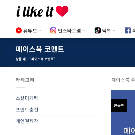
Skip
to
content
유튜브
인스타그램
틱톡
페이스북 코멘트
상품 태그 “페이스북 코멘트”
카테고리
페이스북 좋
소셜마케팅
한국인
포인트충전
개인결제창
페