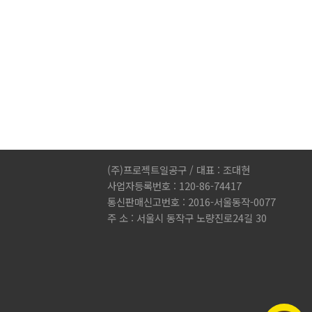
(주)프로젝트일공구 / 대표 : 조대현
사업자등록번호 : 120-86-74417
통신판매신고번호 : 2016-서울동작-0077
주 소 : 서울시 동작구 노량진로24길 30