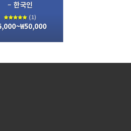
– 한국인
(1)
6,000
~
₩
50,000
5 중에서
5.00
로
평가됨