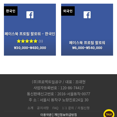
한국인
외국인
페이스북 프로필 팔로워 – 한국인
(1)
페이스북 프로필 팔로워
₩
30,000
~
₩
480,000
₩
6,000
~
₩
540,000
5 중에서
5.00
로
평가됨
(주)프로젝트일공구 / 대표 : 조대현
사업자등록번호 : 120-86-74417
통신판매신고번호 : 2016-서울동작-0077
주 소 : 서울시 동작구 노량진로24길 30
소개
공지사항
FAQ
1:1 문의 / 리필신청
이용약관
|
개인정보취급방침