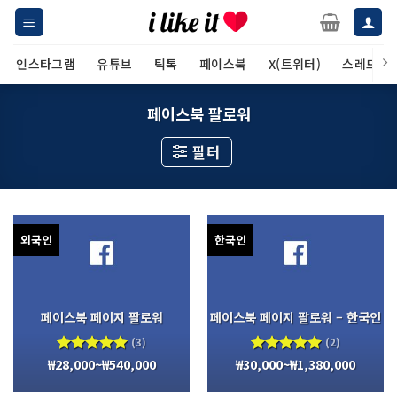
Skip
to
content
인스타그램
유튜브
틱톡
페이스북
X(트위터)
스레드
페이스북 팔로워
필터
외국인
한국인
페이스북 페이지 팔로워
페이스북 페이지 팔로워 – 한국인
(3)
(2)
₩
28,000
~
₩
540,000
₩
30,000
~
₩
1,380,000
5 중에서
5 중에서
5.00
로
5.00
로
평가됨
평가됨