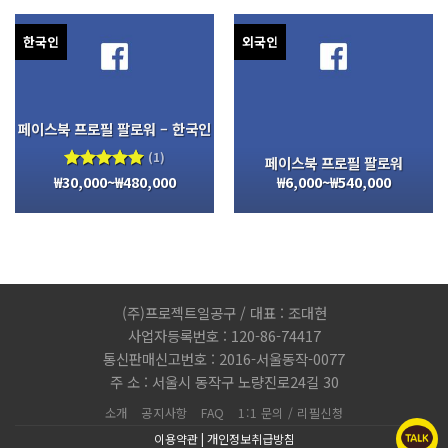
한국인
외국인
페이스북 프로필 팔로워 – 한국인
(1)
페이스북 프로필 팔로워
₩
30,000
~
₩
480,000
₩
6,000
~
₩
540,000
5 중에서
5.00
로
평가됨
(주)프로젝트일공구 / 대표 : 조대현
사업자등록번호 : 120-86-74417
통신판매신고번호 : 2016-서울동작-0077
주 소 : 서울시 동작구 노량진로24길 30
소개
공지사항
FAQ
1:1 문의 / 리필신청
이용약관
|
개인정보취급방침