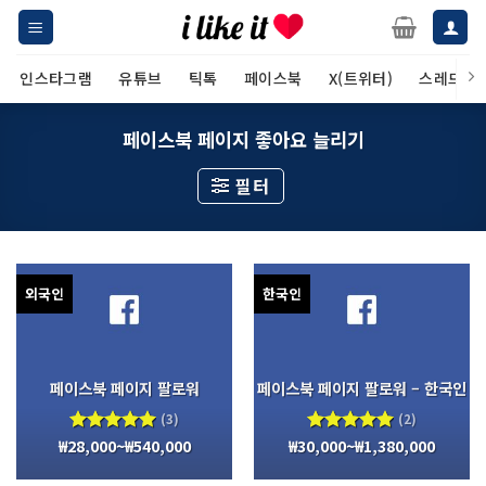
Skip
to
content
인스타그램
유튜브
틱톡
페이스북
X(트위터)
스레드
페이스북 페이지 좋아요 늘리기
필터
외국인
한국인
페이스북 페이지 팔로워
페이스북 페이지 팔로워 – 한국인
(3)
(2)
₩
28,000
~
₩
540,000
₩
30,000
~
₩
1,380,000
5 중에서
5 중에서
5.00
로
5.00
로
평가됨
평가됨