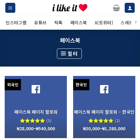
Skip
to
content
인스타그램
유튜브
틱톡
페이스북
X(트위터)
스레드
페이스북
필터
외국인
한국인
페이스북 페이지 팔로워
페이스북 페이지 팔로워 – 한국인
(3)
(2)
₩
28,000
~
₩
540,000
₩
30,000
~
₩
1,380,000
5 중에서
5 중에서
5.00
로
5.00
로
평가됨
평가됨