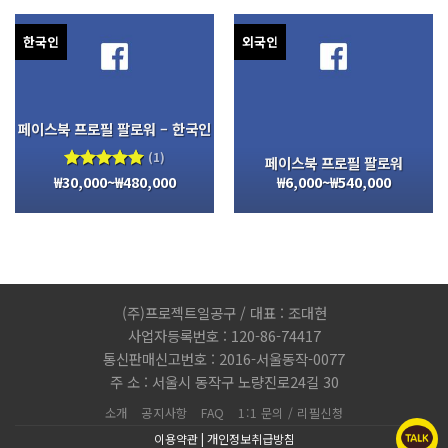
한국인
외국인
페이스북 프로필 팔로워 – 한국인
(1)
페이스북 프로필 팔로워
₩
30,000
~
₩
480,000
₩
6,000
~
₩
540,000
5 중에서
5.00
로
평가됨
(주)프로젝트일공구 / 대표 : 조대현
사업자등록번호 : 120-86-74417
통신판매신고번호 : 2016-서울동작-0077
주 소 : 서울시 동작구 노량진로24길 30
소개
공지사항
FAQ
1:1 문의 / 리필신청
이용약관
|
개인정보취급방침