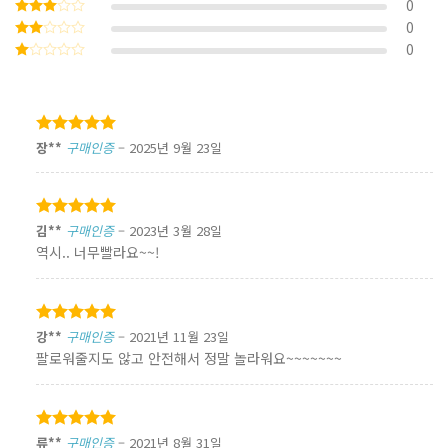
0
5 중에서
4
로
0
5
평가됨
중에서
0
5
3
로
중에서
평가됨
5
2
로
중에서
평가됨
1
로
평가됨
5 중에서
장**
구매인증
–
2025년 9월 23일
5
로 평가됨
5 중에서
김**
구매인증
–
2023년 3월 28일
5
로 평가됨
역시.. 너무빨라요~~!
5 중에서
강**
구매인증
–
2021년 11월 23일
5
로 평가됨
팔로워줄지도 않고 안전해서 정말 놀라워요~~~~~~~
5 중에서
류**
구매인증
–
2021년 8월 31일