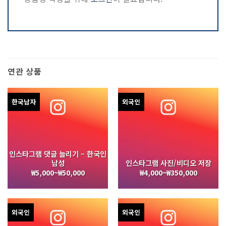
연관 상품
한국남자
외국인
인스타그램 댓글 늘리기 – 한국인
남성
인스타그램 사진/비디오 저장
₩
5,000
~
₩
50,000
₩
4,000
~
₩
350,000
외국인
외국인