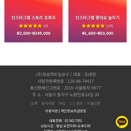
인스타그램 스토리 조회수
인스타그램 좋아요 늘리기
(4)
(24)
₩
2,000
~
₩
349,000
₩
1,600
~
₩
50,000
5 중에서
5 중에서
5.00
로
4.83
로
평가됨
평가됨
(주)프로젝트일공구 / 대표 : 조대현
사업자등록번호 : 120-86-74417
통신판매신고번호 : 2016-서울동작-0077
주 소 : 서울시 동작구 노량진로24길 30
소개
공지사항
FAQ
1:1 문의 / 리필신청
이용약관
|
개인정보취급방침
대표전화 : 02 542 7051
상담시간 : 평일 오전9:00~오후5:00
이메일 : 109@project109.net