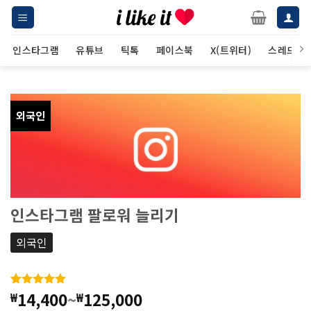
Skip
to
content
인스타그램
유튜브
틱톡
페이스북
X(트위터)
스레드
외국인
인스타그램 팔로워 늘리기
외국인
14,400
~
125,000
₩
₩
5.00
9
개의
고객