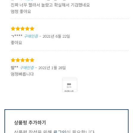
5
로 평가됨
진짜 너무 빨라서 놀랐고 확실해서 기겁했네요
엄청 좋아요
5 중에서
ㄱ****
구매인증
–
2021년 6월 22일
5
로 평가됨
좋아요
5 중에서
임**
구매인증
–
2021년 1월 28일
5
로 평가됨
엄청빠릅니다
상품평 추가하기
상품평 작성을 위해
로그인
이 필요합니다.