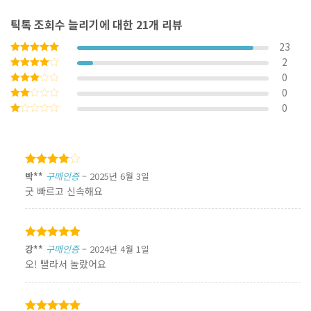
틱톡 조회수 늘리기
에 대한 21개 리뷰
23
2
5 중에서
5
로 평가됨
0
5 중에서
4
로
0
5
평가됨
중에서
0
5
3
로
중에서
평가됨
5
2
로
중에서
평가됨
1
로
평가됨
5 중에서
박**
구매인증
–
2025년 6월 3일
4
로
굿 빠르고 신속해요
평가됨
5 중에서
강**
구매인증
–
2024년 4월 1일
5
로 평가됨
오! 빨라서 놀랐어요