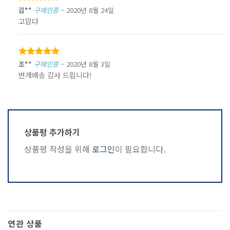
5 중에서
김**
구매인증
–
2020년 8월 24일
5
로 평가됨
고맙다
5 중에서
조**
구매인증
–
2020년 8월 3일
5
로 평가됨
번개배송 감사 드립니다!
상품평 추가하기
상품평 작성을 위해
로그인
이 필요합니다.
연관 상품