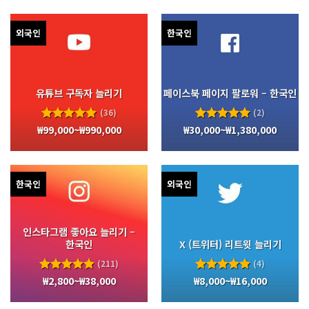
외국인
한국인
유튜브 구독자 늘리기
페이스북 페이지 팔로워 – 한국인
(36)
(2)
₩
99,000
~
₩
990,000
₩
30,000
~
₩
1,380,000
5 중에서
5 중에서
5.00
로
5.00
로
평가됨
평가됨
한국인
외국인
인스타그램 좋아요 늘리기 –
한국인
X (트위터) 리트윗 늘리기
(211)
(4)
₩
2,800
~
₩
38,000
₩
8,000
~
₩
16,000
5 중에서
5 중에서
4.94
로
5.00
로
평가됨
평가됨