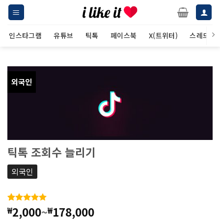
Skip
to
content
인스타그램
유튜브
틱톡
페이스북
X(트위터)
스레드
외국인
틱톡 조회수 늘리기
외국인
2,000
~
178,000
₩
₩
4.92
25
개의
고객