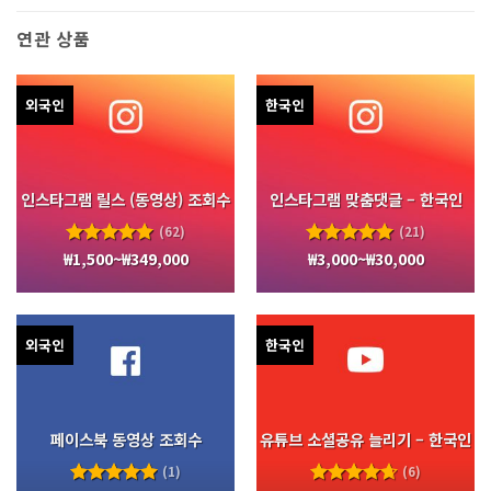
연관 상품
외국인
한국인
인스타그램 릴스 (동영상) 조회수
인스타그램 맞춤댓글 – 한국인
(62)
(21)
₩
1,500
~
₩
349,000
₩
3,000
~
₩
30,000
5 중에서
5 중에서
4.97
로
5.00
로
평가됨
평가됨
외국인
한국인
페이스북 동영상 조회수
유튜브 소셜공유 늘리기 – 한국인
(1)
(6)