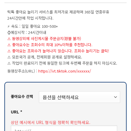
평가를
기준으로
틱톡 좋아요 늘리기 서비스를 최저가로 제공하며 365일 연중무휴
5점 만점에
점으로
24시간안에 작업 시작합니다.
평가됨
⚡ 속도 : 일일 좋아요 100~500+
⌚️예상시작 : 24시간이내
⚠ 동영상외에 사진게시물 주문금지(환불 불가)
⚠ 좋아요수는 조회수의 최대 10%이하를 추천합니다.
⚠ 좋아요는 조회수가 늘어나지 않습니다. 조회수 늘리기는
클릭!
⚠ 모든국가 공개, 전체회원 공개로 설정하세요.
⚠ 작업이 완료되기 전에 동일한 링크에 두번째 주문을 하지 마십시오.
동영상주소(URL) :
https://vt.tiktok.com/xxxxxx/
좋아요수 선택
URL
*
상단 예시에서 URL 형식을 정확히 확인하세요.