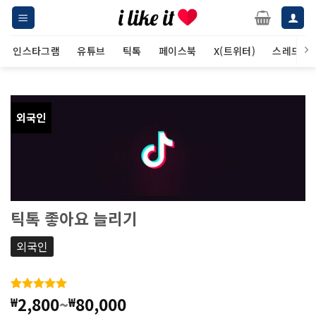
Skip
to
content
인스타그램
유튜브
틱톡
페이스북
X(트위터)
스레드
외국인
틱톡 좋아요 늘리기
외국인
2,800
~
80,000
₩
₩
5.00
20
개의
고객