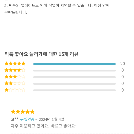
5. 틱톡의 업데이트로 인해 작업이 지연될 수 있습니다. 이점 양해
부탁드립니다.
틱톡 좋아요 늘리기
에 대한 15개 리뷰
20
0
5 중에서
5
로 평가됨
0
5 중에서
4
로
0
5
평가됨
중에서
0
5
3
로
중에서
평가됨
5
2
로
중에서
평가됨
1
로
평가됨
5 중에서
고**
구매인증
–
2024년 1월 4일
5
로 평가됨
자주 이용하고 있어요. 빠르고 좋아요~