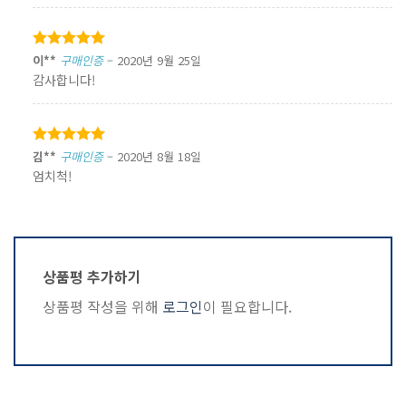
5 중에서
이**
구매인증
–
2020년 9월 25일
5
로 평가됨
감사합니다!
5 중에서
김**
구매인증
–
2020년 8월 18일
5
로 평가됨
엄치척!
상품평 추가하기
상품평 작성을 위해
로그인
이 필요합니다.