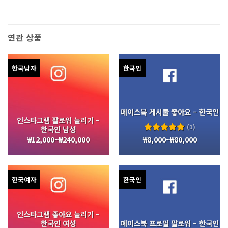
연관 상품
한국남자
한국인
페이스북 게시물 좋아요 – 한국인
인스타그램 팔로워 늘리기 –
(1)
한국인 남성
₩
12,000
~
₩
240,000
₩
8,000
~
₩
80,000
5 중에서
5.00
로
평가됨
한국여자
한국인
인스타그램 좋아요 늘리기 –
한국인 여성
페이스북 프로필 팔로워 – 한국인