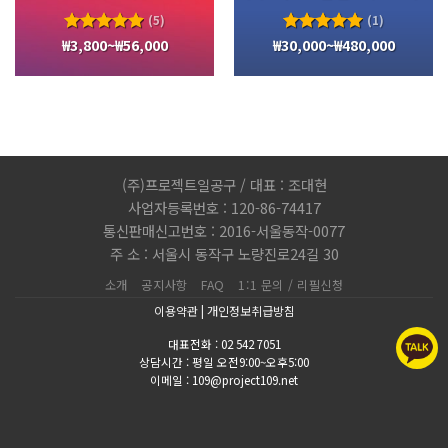
(5)
(1)
₩
3,800
~
₩
56,000
₩
30,000
~
₩
480,000
5 중에서
5 중에서
5.00
로
5.00
로
평가됨
평가됨
(주)프로젝트일공구 / 대표 : 조대현
사업자등록번호 : 120-86-74417
통신판매신고번호 : 2016-서울동작-0077
주 소 : 서울시 동작구 노량진로24길 30
소개
공지사항
FAQ
1:1 문의 / 리필신청
이용약관
|
개인정보취급방침
대표전화 : 02 542 7051
상담시간 : 평일 오전9:00~오후5:00
이메일 : 109@project109.net