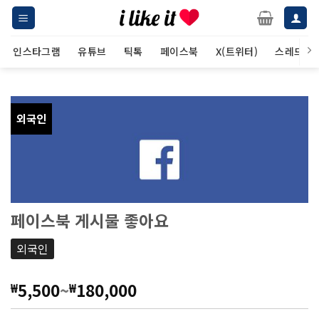
Skip
to
content
인스타그램
유튜브
틱톡
페이스북
X(트위터)
스레드
외국인
페이스북 게시물 좋아요
외국인
5,500
~
180,000
₩
₩